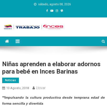
Saltar
sábado, agosto 08, 2026
al
contenido
Instituto Nacional de
Inces
Capacitación y Educación
Socialista
Niñas aprenden a elaborar adornos
para bebé en Inces Barinas
Noticias
Ltovar
13 Agosto, 2018
**Impulsando la cultura productiva desde temprana edad de
forma sencilla y divertida