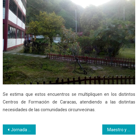
Se estima que estos encuentros se multipliquen en los distintos
Centros de Formación de Caracas, atendiendo a las distintas
necesidades de las comunidades circunvecinas.
Navegación
Jornada de vacunación para hijos de trabajadores y de las comunidades en Inces
Maestro y participantes del CFS Bicentenario comparten experiencias productivas