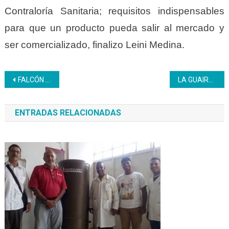
Contraloría Sanitaria; requisitos indispensables
para que un producto pueda
salir al mercado y
ser comercializado, finalizo Leini Medina.
Navegación
FALCÓN | Inces inicia ciclo de pausas activas dirigidas a los trabajadores
LA GUAIRA | Inces dicta formación en dominio técnico de cámaras de seguridad
de
ENTRADAS RELACIONADAS
entradas