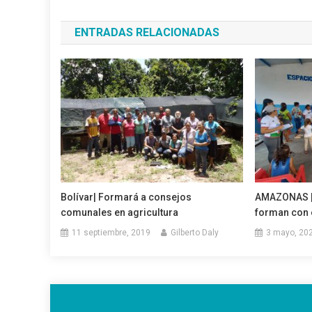
de
ENTRADAS RELACIONADAS
entradas
Bolívar| Formará a consejos
AMAZONAS | 
comunales en agricultura
forman con 
11 septiembre, 2019
Gilberto Daly
3 mayo, 20