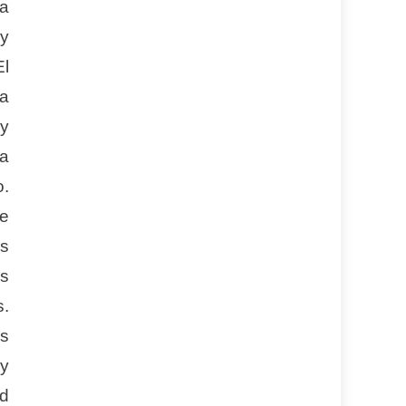
 a
 y
El
ra
y
na
o.
ue
es
os
s.
os
 y
ad