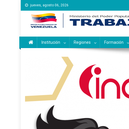
Saltar
jueves, agosto 06, 2026
al
contenido
Instituto Nacional de Ca
Inces
Institución
Regiones
Formación