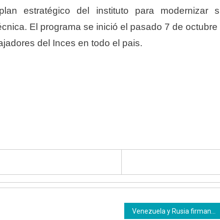
plan estratégico del instituto para modernizar 
técnica. El programa se inició el pasado 7 de octubre
jadores del Inces en todo el pais.
Venezuela y Rusia firman instrumento de cooperación a favor de la formación técnica profesional