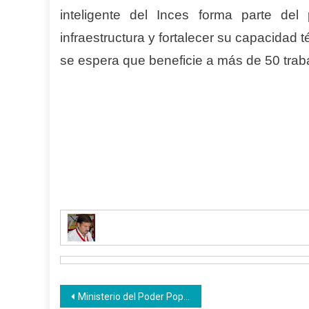
inteligente del Inces forma parte del 
infraestructura y fortalecer su capacidad 
se espera que beneficie a más de 50 traba
Navegación
Ministerio del Poder Popular para la Salud va de la mano con el Inces para prestarle apoyo a los emprendedores