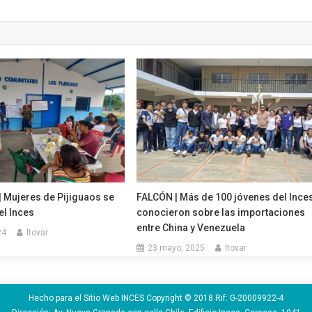
Mujeres de Pijiguaos se
FALCÓN | Más de 100 jóvenes del Ince
el Inces
conocieron sobre las importaciones
entre China y Venezuela
24
ltovar
23 mayo, 2025
ltovar
Hecho para el Sitio Web INCES Copyright © 2018 Rif: G-20009922-4