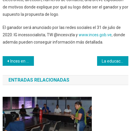
de motivos donde explique por qué su logo debe ser el ganador y por
supuesto la propuesta de logo.
El ganador será anunciado por las redes sociales el 31 de julio de
2020: IG incessocialista; TW @incesvzla y
www.inces.gob.ve
, donde
además pueden conseguir información más detallada.
Navegación
Inces en Falcón presenta plan de reimpulso
La educación a distancia es un hecho y el Inces lo ha hecho posible
de
ENTRADAS RELACIONADAS
entradas