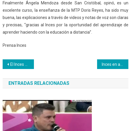
Finalmente Ángela Mendoza desde San Cristóbal, opinó, es un
excelente curso, la enseñanza de la MTP Doris Reyes, ha sido muy
buena, las explicaciones a través de videos y notas de voz son claras
y precisas, “gracias al Inces por la oportunidad del aprendizaje de
aprender haciendo con la educación a distancia”.
Prensa Inces
Navegación
El Inces abre concurso Diseña nuestro logo aniversario
Inces en apoyo constante a los PASI
de
ENTRADAS RELACIONADAS
entradas