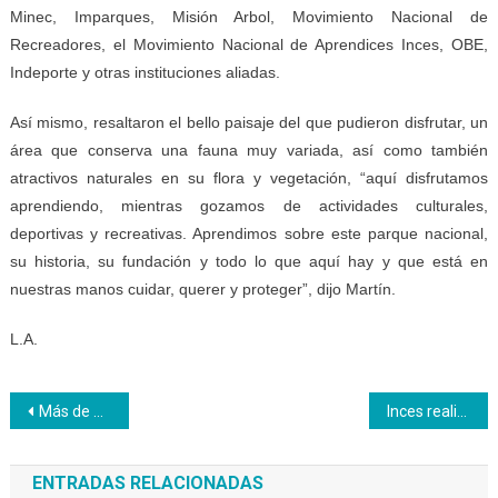
Minec, Imparques, Misión Arbol, Movimiento Nacional de
Recreadores, el Movimiento Nacional de Aprendices Inces, OBE,
Indeporte y otras instituciones aliadas.
Así mismo, resaltaron el bello paisaje del que pudieron disfrutar, un
área que conserva una fauna muy variada, así como también
atractivos naturales en su flora y vegetación, “aquí disfrutamos
aprendiendo, mientras gozamos de actividades culturales,
deportivas y recreativas. Aprendimos sobre este parque nacional,
su historia, su fundación y todo lo que aquí hay y que está en
nuestras manos cuidar, querer y proteger”, dijo Martín.
L.A.
Navegación
Más de 200 participantes recibirán cursos intensivos en el CFSP Comercio Maracay
Inces realiza ciclo de talleres sobre derechos humanos
de
ENTRADAS RELACIONADAS