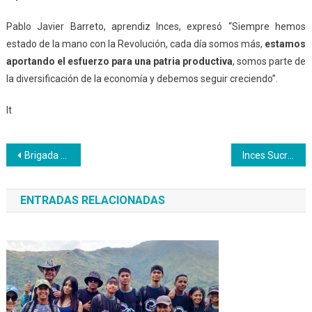
Pablo Javier Barreto, aprendiz Inces, expresó “Siempre hemos
estado de la mano con la Revolución, cada día somos más,
estamos
aportando el esfuerzo para una patria productiva
, somos parte de
la diversificación de la economía y debemos seguir creciendo”.
lt
Navegación
Brigada productiva del CFS Artes Gráfica elaboró 150 cuadernos en el Zulia
Inces Sucre y Fundasalud coordinan acciones para rescatar hospital de Cumaná
de
ENTRADAS RELACIONADAS
entradas