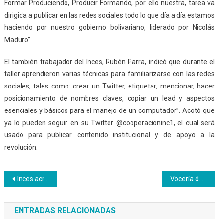
Formar Produciendo, Producir Formando, por ello nuestra, tarea va
dirigida a publicar en las redes sociales todo lo que día a día estamos
haciendo por nuestro gobierno bolivariano, liderado por Nicolás
Maduro”.
El también trabajador del Inces, Rubén Parra, indicó que durante el
taller aprendieron varias técnicas para familiarizarse con las redes
sociales, tales como: crear un Twitter, etiquetar, mencionar, hacer
posicionamiento de nombres claves, copiar un lead y aspectos
esenciales y básicos para el manejo de un computador”. Acotó que
ya lo pueden seguir en su Twitter @cooperacioninc1, el cual será
usado para publicar contenido institucional y de apoyo a la
revolución.
Navegación
Inces acreditó a 42 chef de cocina de la entidad neoespartana
Vocería de los CLAP y consejos comunales de la parroquia Carlos Soublette reciben formación
de
ENTRADAS RELACIONADAS
entradas