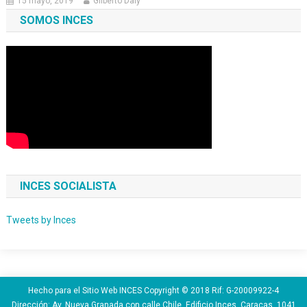
15 mayo, 2019
Gilberto Daly
SOMOS INCES
INCES SOCIALISTA
Tweets by Inces
Hecho para el Sitio Web INCES Copyright © 2018 Rif: G-20009922-4
Dirección: Av. Nueva Granada con calle Chile, Edificio Inces. Caracas. 1041