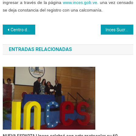
ingresar a través de la página
www.inces.gob.ve
. una vez censado
se deja constancia del registro con una calcomanía.
Navegación
Centro de Formación Socialista Los Ruices genera su primera factura
Inces Sucre realiza Consejo de Gestión con promotores y maestros técnicos productivos
de
ENTRADAS RELACIONADAS
entradas