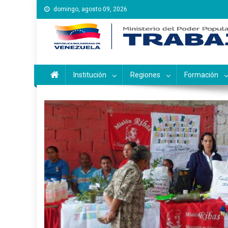
Saltar
domingo, agosto 09, 2026
al
contenido
Instituto Nacional de Ca
Inces
Institución
Regiones
Formación