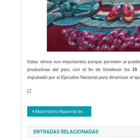
Estas vitrina son importantes porque permiten al pueb
productivas del país, con el fin de fortalecer los
15 
impulsado por el Ejecutivo Nacional para dinamizar el ap
LT
Navegación
Movimiento Nacional de aprendices se fortalece en Revolución
de
ENTRADAS RELACIONADAS
entradas