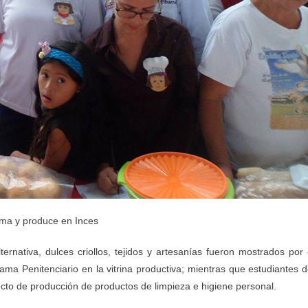
rma y produce en Inces
ernativa, dulces criollos, tejidos y artesanías fueron mostrados por 
a Penitenciario en la vitrina productiva; mientras que estudiantes d
cto de producción de productos de limpieza e higiene personal.