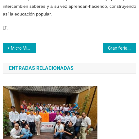
intercambien saberes y a su vez aprendan-haciendo, construyendo
así la educación popular.
LT.
Navegación
Micro Misión Sanos y Seguros ofreció charla a jóvenes aprendices del Inces Cojedes
Gran feria se realiza en las instalaciones del CFS Ciudad Fajardo de Inces Miranda
de
ENTRADAS RELACIONADAS
entradas