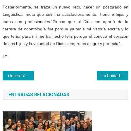
Posteriormente, se traza un nuevo reto, hacer un postgrado en
Lingüística, meta que culmina satisfactoriamente. Tiene 5 hijos y
todos son profesionales.“Pienso que si Dios me apartó de la
carrera de odontología fue porque ya tenia mi historia escrita y lo
que tenía para mí me ha hecho feliz porque él conoce el corazón
de sus hijos y la voluntad de Dios siempre es alegre y perfecta”.
LT.
Navegación
Inces Táchira da la bienvenida a la Navidad
La Unidad Educativa Inces Aragua trabaja por el rescate de valores
de
ENTRADAS RELACIONADAS
entradas