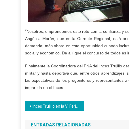
“
Nosotros, emprendemos este reto con la confianza y se
Angélica Morón, que es la Gerente Regional, está ori
demanda; más ahora en esta oportunidad cuando inclus
social y económico. De allí que el concurso de todos es 
Finalmente la Coordinadora del PNA del Inces Trujillo d
militar y hasta deportiva que, entre otros aprendizajes
las expectativas de los progenitores y representantes 
impartida en el Inces.
Navegación
Inces Trujillo en la VI Feria Artesaneando
de
ENTRADAS RELACIONADAS