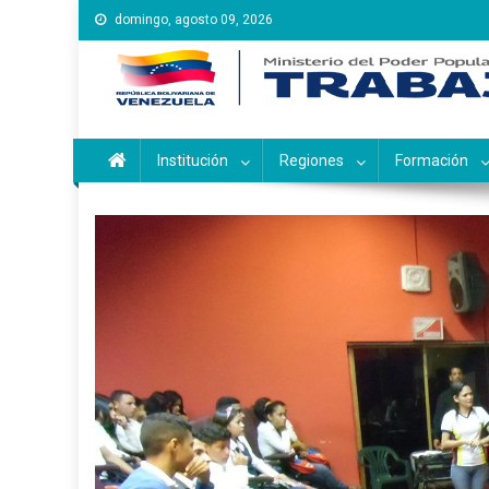
Saltar
domingo, agosto 09, 2026
al
contenido
Instituto Nacional de Ca
Inces
Institución
Regiones
Formación