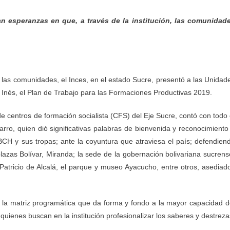
an esperanzas en que, a través de la institución, las comunidad
a las comunidades, el Inces, en el estado Sucre, presentó a las Unidad
 Inés, el Plan de Trabajo para las Formaciones Productivas 2019.
 de centros de formación socialista (CFS) del Eje Sucre, contó con todo 
rro, quien dió significativas palabras de bienvenida y reconocimiento
BCH y sus tropas; ante la coyuntura que atraviesa el país; defendien
azas Bolívar, Miranda; la sede de la gobernación bolivariana sucrens
 Patricio de Alcalá, el parque y museo Ayacucho, entre otros, asediad
lle la matriz programática que da forma y fondo a la mayor capacidad d
uienes buscan en la institución profesionalizar los saberes y destreza