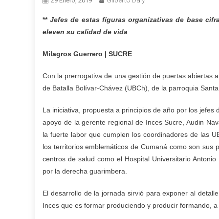
Gilberto Daly
29 Enero, 2019
**
Jefes de estas figuras organizativas de base cifr
eleven su calidad de vida
Milagros Guerrero | SUCRE
Con la prerrogativa de una gestión de puertas abiertas 
de Batalla Bolívar-Chávez (UBCh), de la parroquia Santa
La iniciativa, propuesta a principios de año por los jefes
apoyo de la gerente regional de Inces Sucre, Audin Nava
la fuerte labor que cumplen los coordinadores de las U
los territorios emblemáticos de Cumaná como son sus pl
centros de salud como el Hospital Universitario Antonio
por la derecha guarimbera.
El desarrollo de la jornada sirvió para exponer al deta
Inces que es formar produciendo y producir formando, a q