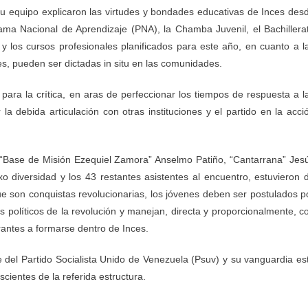
su equipo explicaron las virtudes y bondades educativas de Inces des
ama Nacional de Aprendizaje (PNA), la Chamba Juvenil, el Bachillera
 y los cursos profesionales planificados para este año, en cuanto a l
es, pueden ser dictadas in situ en las comunidades.
 para la crítica, en aras de perfeccionar los tiempos de respuesta a l
la debida articulación con otras instituciones y el partido en la acci
 “Base de Misión Ezequiel Zamora” Anselmo Patiño, “Cantarrana” Jes
xo diversidad y los 43 restantes asistentes al encuentro, estuvieron 
e son conquistas revolucionarias, los jóvenes deben ser postulados p
políticos de la revolución y manejan, directa y proporcionalmente, c
irantes a formarse dentro de Inces.
 del Partido Socialista Unido de Venezuela (Psuv) y su vanguardia es
cientes de la referida estructura.