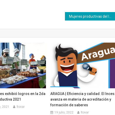
Mujeres productivas del Inces Falcón reafirman apoyo al presidente Nicolás Maduro
es exhibió logros en la 2da
ARAGUA | Eficiencia y calidad: El Inces
ductiva 2021
avanza en materia de acreditación y
formación de saberes
, 2021
ltovar
19 julio, 2022
ltovar