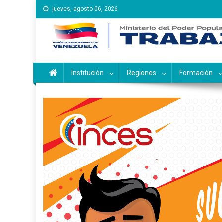
Saltar
jueves, agosto 06, 2026
al
contenido
Instituto Nacional de Ca
Inces
Institución
Regiones
Formación