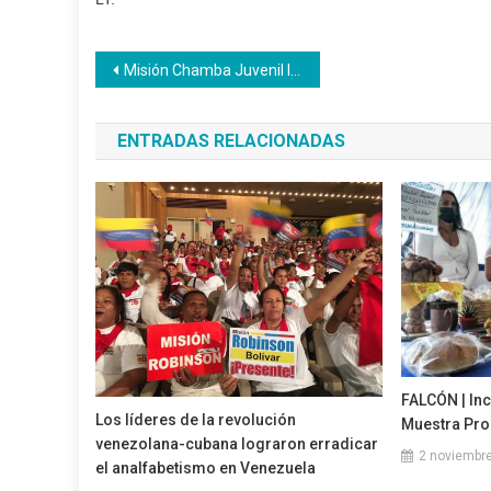
Navegación
Misión Chamba Juvenil llega a Hoteles LD
de
ENTRADAS RELACIONADAS
entradas
FALCÓN | Inc
Los líderes de la revolución
Muestra Pro
venezolana-cubana lograron erradicar
2 noviembre
el analfabetismo en Venezuela