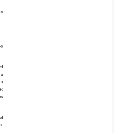
es
es
el
 a
do
e;
os
el
s.