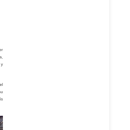
er
a,
 y
el
su
ís