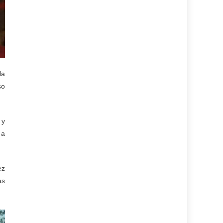
la
so
 y
 a
ez
as