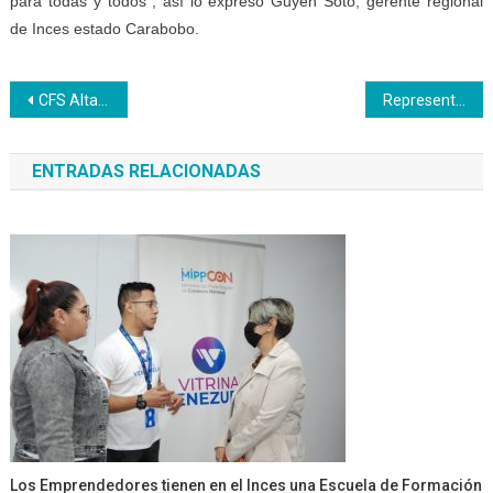
para todas y todos”, así lo expresó Guyen Soto, gerente regional
de Inces estado Carabobo.
Navegación
CFS Altagracia certifica los saberes de panaderos y reposteros guariqueños
Representantes de “Aeropostal” C.A. visitan instalaciones del Inces Vargas
de
ENTRADAS RELACIONADAS
entradas
Los Emprendedores tienen en el Inces una Escuela de Formación