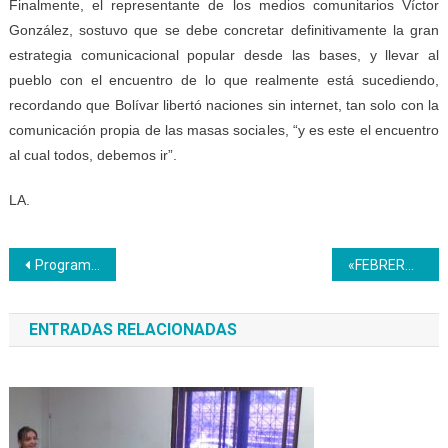
Finalmente, el representante de los medios comunitarios Víctor
González, sostuvo que se debe concretar definitivamente la gran
estrategia comunicacional popular desde las bases, y llevar al
pueblo con el encuentro de lo que realmente está sucediendo,
recordando que Bolívar libertó naciones sin internet, tan solo con la
comunicación propia de las masas sociales, “y es este el encuentro
al cual todos, debemos ir”.
LA.
Navegación
Programa Turismo de Miranda inició el curso Panadería Artesanal
«FEBRERO Rebelde Feminista»
de
ENTRADAS RELACIONADAS
entradas