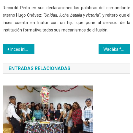
Recordó Pinto en sus declaraciones las palabras del comandante
eterno Hugo Chávez:
“Unidad, lucha, batalla y victoria”
, y reiteró que el
Inces cuenta en Inatur con un hijo que pone al servicio de la
institución formativa todos sus mecanismos de difusión.
Navegación
Inces inicia inscripción para Bachillerato Productivo
Wadäka formará parte de la estrategia Marca País
de
ENTRADAS RELACIONADAS
entradas