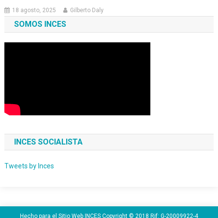
18 agosto, 2025
Gilberto Daly
SOMOS INCES
INCES SOCIALISTA
Tweets by Inces
Hecho para el Sitio Web INCES Copyright © 2018 Rif: G-20009922-4