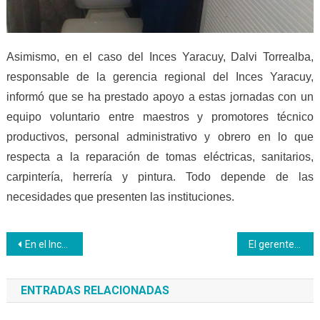
Asimismo, en el caso del Inces Yaracuy, Dalvi Torrealba,
responsable de la gerencia regional del Inces Yaracuy,
informó que se ha prestado apoyo a estas jornadas con un
equipo voluntario entre maestros y promotores técnico
productivos, personal administrativo y obrero en lo que
respecta a la reparación de tomas eléctricas, sanitarios,
carpintería, herrería y pintura. Todo depende de las
necesidades que presenten las instituciones.
Navegación
En el Inces se reactivaron mesas de trabajo del sector salud
El gerente de Inces Carabobo presente en el Primer Consejo de Gestión Regional 2019
de
ENTRADAS RELACIONADAS
entradas