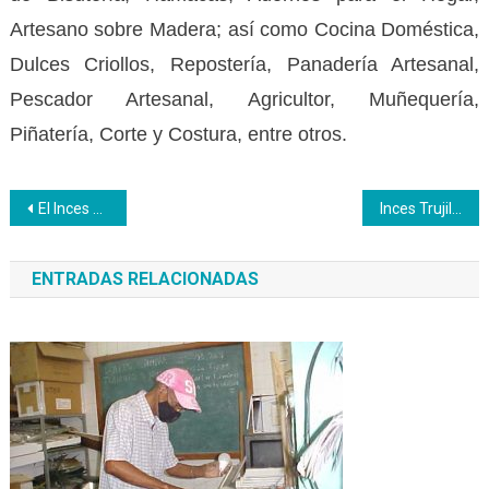
Artesano sobre Madera; así como Cocina Doméstica,
Dulces Criollos, Repostería, Panadería Artesanal,
Pescador Artesanal, Agricultor, Muñequería,
Piñatería, Corte y Costura, entre otros.
Navegación
El Inces Bolívar plantó Tribuna Cultural Antiimperialista por la paz
Inces Trujillo recibió formación contingenciada
de
ENTRADAS RELACIONADAS
entradas