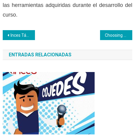
las herramientas adquiridas durante el desarrollo del
curso.
Navegación
Inces Táchira realiza jornada integral en el Centro Penitenciario de Occidente
Choosing Good Better Software Company
de
ENTRADAS RELACIONADAS
entradas