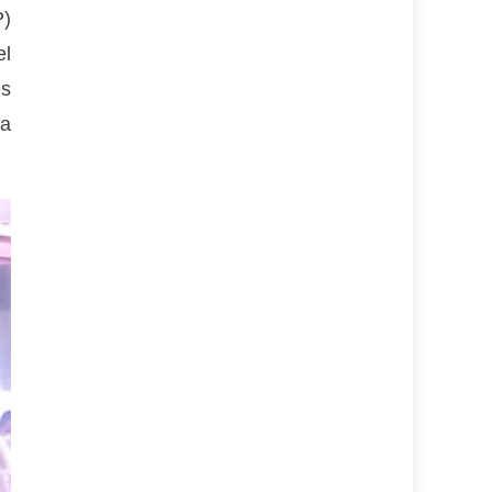
P)
el
es
ía