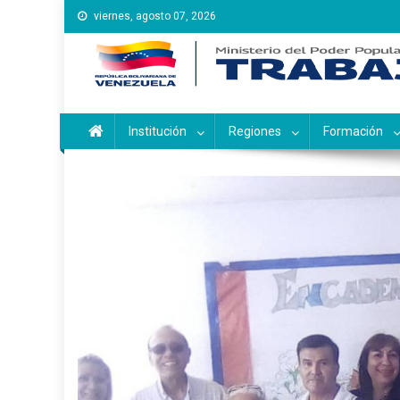
Saltar
viernes, agosto 07, 2026
al
contenido
Instituto Nacional de Ca
Inces
Institución
Regiones
Formación