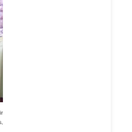
ir
s,