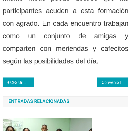
participantes acuden a esta formación
con agrado. En cada encuentro trabajan
como un conjunto de amigas y
comparten con meriendas y cafecitos
según las posibilidades del día.
Navegación
CFS Urimare forma a las comunidades en oficios productivos
Convenio Inces-Cepap inicia proceso de captación de maestros, personal obrero y administrativo
de
ENTRADAS RELACIONADAS
entradas