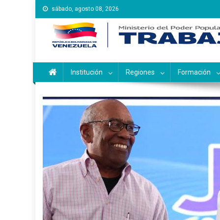
Saltar
sábado, agosto 08, 2026
al
contenido
Instituto Nacional de Ca
Inces
Institución
Regiones
Formación