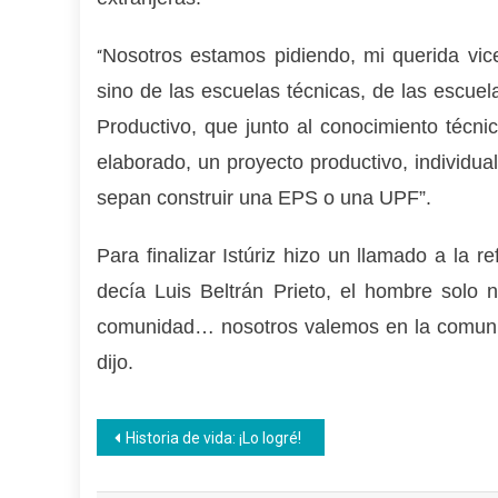
Nosotros estamos pidiendo, mi querida vic
“
sino de las escuelas técnicas, de las escuel
Productivo, que junto al conocimiento técn
elaborado, un proyecto productivo, individua
sepan construir una EPS o una UPF”.
Para finalizar Istúriz hizo un llamado a la r
decía Luis Beltrán Prieto, el hombre solo 
comunidad… nosotros valemos en la comuni
dijo.
Navegación
Historia de vida: ¡Lo logré!
de