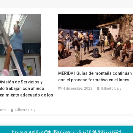
MÉRIDA | Guías de montaña continúan
con el proceso formativo en el Inces
División de Servicios y
to trabajan con ahínco
4 diciembre, 2023
Gilberto Daly
tenimiento adecuado de los
2023
Gilberto Daly
Hecho para el Sitio Web INCES Copyright © 2018 Rif: G-20009922-4