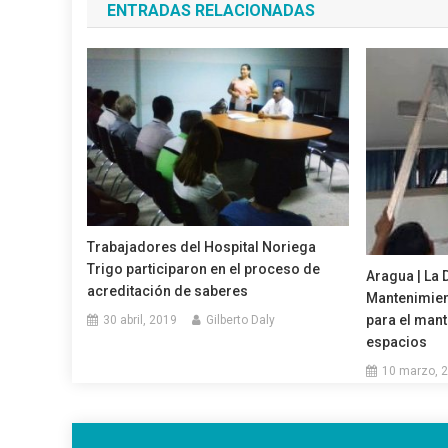
ENTRADAS RELACIONADAS
entradas
Trabajadores del Hospital Noriega
Trigo participaron en el proceso de
Aragua | La 
acreditación de saberes
Mantenimien
para el man
30 abril, 2019
Gilberto Daly
espacios
10 marzo, 