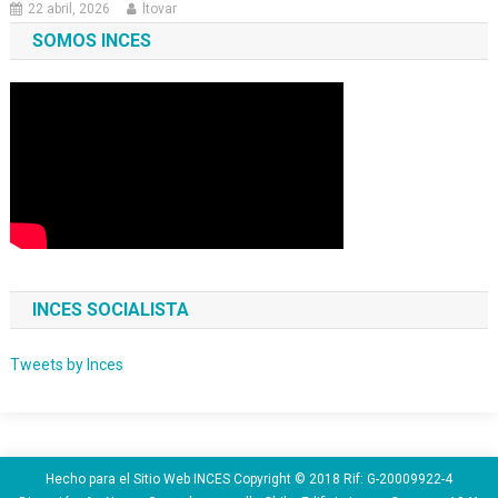
22 abril, 2026
ltovar
SOMOS INCES
INCES SOCIALISTA
Tweets by Inces
Hecho para el Sitio Web INCES Copyright © 2018 Rif: G-20009922-4