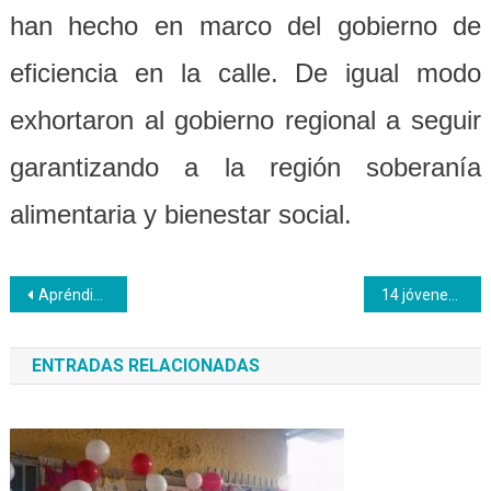
han hecho en marco del gobierno de
eficiencia en la calle. De igual modo
exhortaron al gobierno regional a seguir
garantizando a la región soberanía
alimentaria y bienestar social.
Navegación
Apréndices Inces elaboran almuerzos para trabajadores del centro de formación Rafael Urdaneta
14 jóvenes zulianos iniciarán sus prácticas en Digitel
de
ENTRADAS RELACIONADAS
entradas