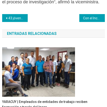
el proceso de investigación”, afirmó la viceministra.
Navegación
43 jóvenes fueron capacitados por el Inces en Servicio de Restaurante
Con el Inces bachilleres productivos egresan para insertarse al campo laboral
de
ENTRADAS RELACIONADAS
entradas
YARACUY | Empleados de entidades de trabajo reciben
formación a través del Inces