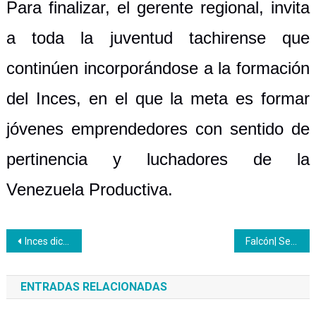
Para finalizar, el gerente regional, invita
a toda la juventud tachirense que
continúen incorporándose a la formación
del Inces, en el que la meta es formar
jóvenes emprendedores con sentido de
pertinencia y luchadores de la
Venezuela Productiva.
Navegación
Inces dicta formación preventiva a sus aprendices en el foro de Salud Sexual través de MPPRIJP
Falcón| Se suma en Jornada Integral “Juntos Lo Hacemos”
de
ENTRADAS RELACIONADAS
entradas