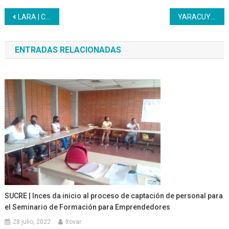
Navegación
LARA | Consejo de Gestión Regional vista Lara para potenciar su formación productiva
YARACUY | Comedor del Inces mantiene su operatividad
de
ENTRADAS RELACIONADAS
entradas
SUCRE | Inces da inicio al proceso de captación de personal para
el Seminario de Formación para Emprendedores
28 julio, 2022
ltovar