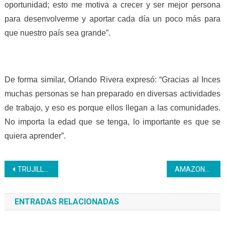
oportunidad; esto me motiva a crecer y ser mejor persona
para desenvolverme y aportar cada día un poco más para
que nuestro país sea grande”.
De forma similar, Orlando Rivera expresó: “Gracias al Inces
muchas personas se han preparado en diversas actividades
de trabajo, y eso es porque ellos llegan a las comunidades.
No importa la edad que se tenga, lo importante es que se
quiera aprender”.
Navegación
TRUJILLO | 12.079 mesas – sillas fueron reparadas en 2019
AMAZONAS | Entidades de Trabajo se forman con el Inces
de
ENTRADAS RELACIONADAS
entradas