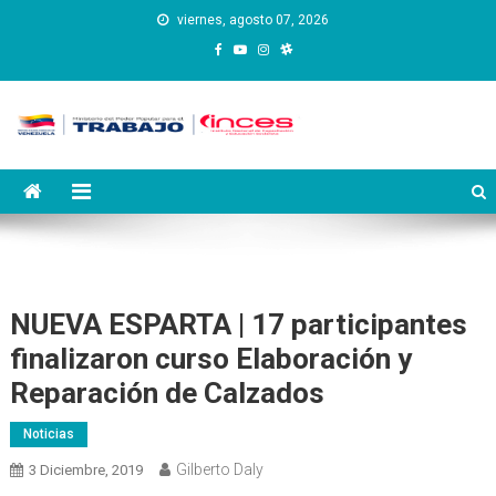
Saltar
viernes, agosto 07, 2026
al
contenido
Instituto Nacional de
Inces
Capacitación y Educación
Socialista
NUEVA ESPARTA | 17 participantes
finalizaron curso Elaboración y
Reparación de Calzados
Noticias
Gilberto Daly
3 Diciembre, 2019