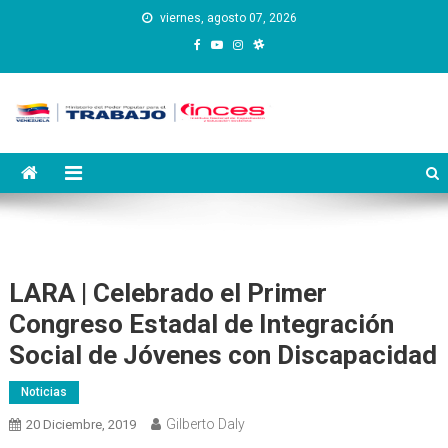
Saltar
viernes, agosto 07, 2026
al
contenido
Instituto Nacional de
Inces
Capacitación y Educación
Socialista
LARA | Celebrado el Primer
Congreso Estadal de Integración
Social de Jóvenes con Discapacidad
Noticias
Gilberto Daly
20 Diciembre, 2019