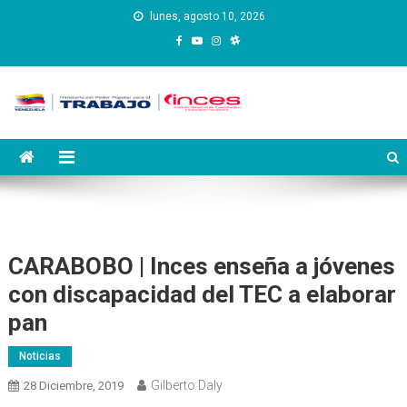
Saltar
lunes, agosto 10, 2026
al
contenido
Instituto Nacional de
Inces
Capacitación y Educación
Socialista
CARABOBO | Inces enseña a jóvenes
con discapacidad del TEC a elaborar
pan
Noticias
Gilberto Daly
28 Diciembre, 2019