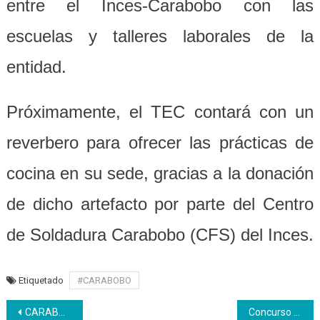
entre el Inces-Carabobo con las
escuelas y talleres laborales de la
entidad.
Próximamente, el TEC contará con un
reverbero para ofrecer las prácticas de
cocina en su sede, gracias a la donación
de dicho artefacto por parte del Centro
de Soldadura Carabobo (CFS) del Inces.
Etiquetado
#CARABOBO
Navegación
CARABOBO | Inces a la vanguardia en gestión de políticas públicas en tiempos de revolución
Concurso pascuero embellece al Inces Portuguesa