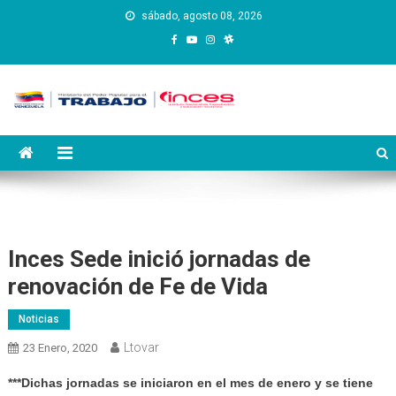
Saltar
sábado, agosto 08, 2026
al
contenido
Instituto Nacional de
Inces
Capacitación y Educación
Socialista
Inces Sede inició jornadas de
renovación de Fe de Vida
Noticias
Ltovar
23 Enero, 2020
***Dichas jornadas se iniciaron en el mes de enero y se tiene