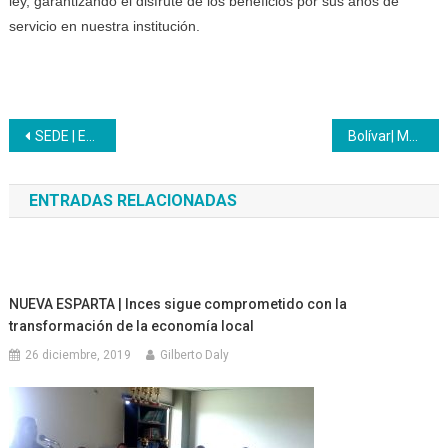
ley, garantizando el disfrute de los beneficios por sus años de
servicio en nuestra institución.
Navegación
SEDE | Este es un año para profundizar relaciones con instituciones y entidades de trabajo
Bolívar| Más de 2 mil cursos se dictarán este año
de
ENTRADAS RELACIONADAS
entradas
NUEVA ESPARTA | Inces sigue comprometido con la
transformación de la economía local
26 diciembre, 2019
Gilberto Daly