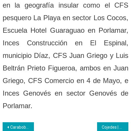
en la geografía insular
como el CFS
pesquero La Playa en sector Los Cocos,
Escuela Hotel Guaraguao en Porlamar,
Inces Construcción en El Espinal,
municipio Díaz, CFS Juan Griego y Luis
Beltrán Prieto Figueroa, ambos en Juan
Griego, CFS Comercio en 4 de Mayo, e
Inces Genovés en sector Genovés de
Porlamar.
Navegación
Carabobo | Inces acuerda formación en CDC de Valencia
Cojedes | promoción de cursos en los punto y círculos de las regionales