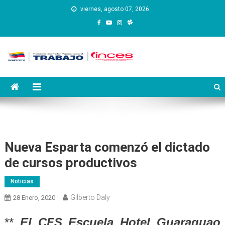
Saltar
viernes, agosto 07, 2026
al
contenido
Instituto Nacional de
Inces
Capacitación y Educación
Socialista
Nueva Esparta comenzó el dictado
de cursos productivos
Noticias
Gilberto Daly
28 Enero, 2020
**
El CFS Escuela Hotel Guaraguao