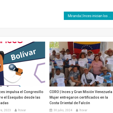
Miranda | Inces inician los cursos en textil
ces impulsa el Congresillo
CORO | Inces y Gran Misión Venezuela
re el Esequibo desde las
Mujer entregaron certificados en la
radas
Costa Oriental de Falcón
re, 2023
ltovar
30 julio, 2024
ltovar