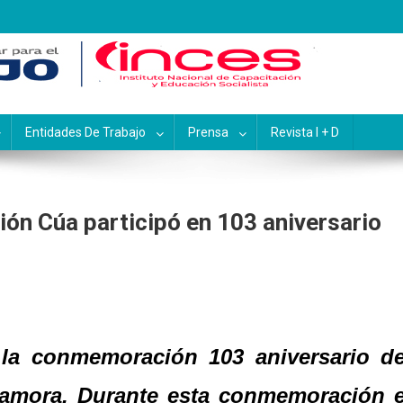
pacitación y Educación Socialis
Entidades De Trabajo
Prensa
Revista I + D
ión Cúa participó en 103 aniversario
 la conmemoración 103 aniversario de
Zamora. Durante esta conmemoración e