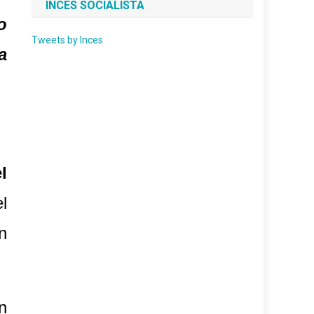
INCES SOCIALISTA
o
Tweets by Inces
a
l
l
n
n