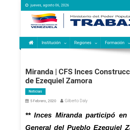
Saltar
jueves, agosto 06, 2026
al
contenido
Instituto Nacional de Ca
Inces
Institución
Regiones
Formación
Miranda | CFS Inces Construcc
de Ezequiel Zamora
Noticias
Gilberto Daly
5 Febrero, 2020
** Inces Miranda participó en
General del Pueblo Ezequiel 