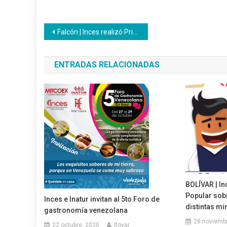
Navegación
Falcón | Inces realizó Primer Consejo Estratégico de Gestión
de
ENTRADAS RELACIONADAS
entradas
BOLÍVAR | In
Popular sob
Inces e Inatur invitan al 5to Foro de
distintas mi
gastronomía venezolana
28 noviemb
22 octubre, 2020
ltovar