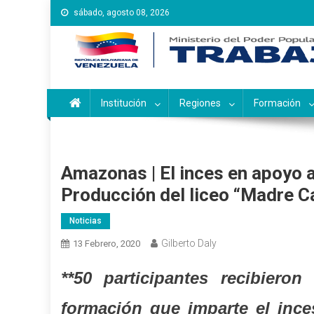
Saltar
sábado, agosto 08, 2026
al
contenido
Instituto Nacional de Ca
Inces
Institución
Regiones
Formación
Amazonas | El inces en apoyo a
Producción del liceo “Madre C
Noticias
Gilberto Daly
13 Febrero, 2020
**50 participantes recibiero
formación que imparte el ince