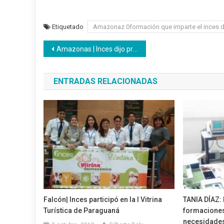
Etiquetado
Amazonaz 0formación que imparte el inces d
Navegación
Amazonas | Inces dijo presente en el Congreso Pedagógico Municipal
de
ENTRADAS RELACIONADAS
entradas
Falcón| Inces participó en la I Vitrina
TANIA DÍAZ: 
Turística de Paraguaná
formaciones
necesidades