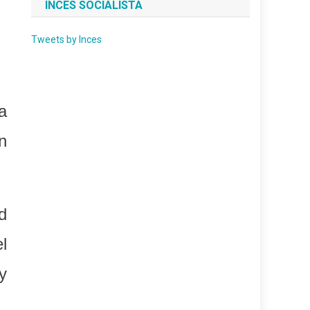
INCES SOCIALISTA
Tweets by Inces
a
n
d
l
y