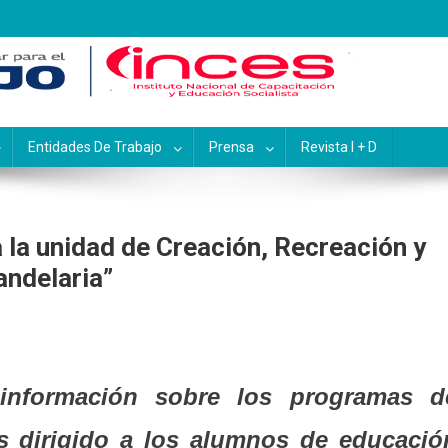
pacitación y Educación Socialis
Entidades De Trabajo
Prensa
Revista I + D
 la unidad de Creación, Recreación y
andelaria”
n información sobre los programas d
s dirigido a los alumnos de educació