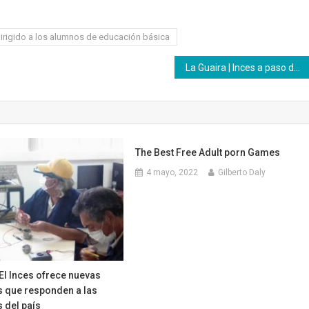
irigido a los alumnos de educación básica
La Guaira | Inces a paso de vencedores en alianza estratégica con Infocentro
The Best Free Adult porn Games
4 mayo, 2022
Gilberto Daly
El Inces ofrece nuevas
 que responden a las
 del país