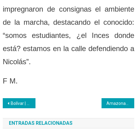
impregnaron de consignas el ambiente
de la marcha, destacando el conocido:
“somos estudiantes, ¿el Inces donde
está? estamos en la calle defendiendo a
Nicolás”.
F M.
Navegación
Bolívar | En conmemoración del Día de la Juventud el Inces fue reconocido
Amazonas | Curso de Panadería dictado en el CFS Cacique Aramare
de
ENTRADAS RELACIONADAS
entradas