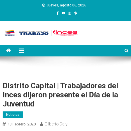
Saltar
jueves, agosto 06, 2026
al
contenido
Instituto Nacional de
Inces
Capacitación y Educación
Socialista
Distrito Capital | Trabajadores del
Inces dijeron presente el Día de la
Juventud
Noticias
Gilberto Daly
13 Febrero, 2020