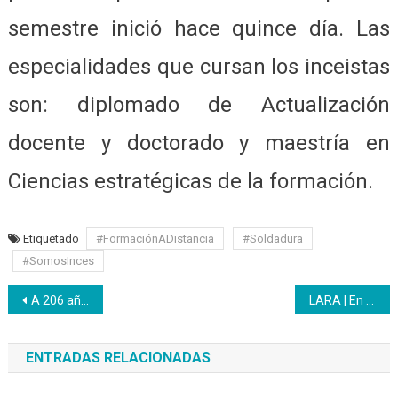
semestre inició hace quince día. Las
especialidades que cursan los inceistas
son: diplomado de Actualización
docente y doctorado y maestría en
Ciencias estratégicas de la formación.
Etiquetado
#FormaciónADistancia
#Soldadura
#SomosInces
Navegación
A 206 años de la Primera Batalla de Carabobo
LARA | En cuarentena social y colectiva Inces es herramientas de lucha junto al pueblo
de
ENTRADAS RELACIONADAS
entradas