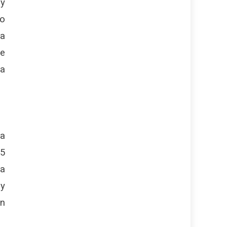
 y
lo
na
de
ta
ya
75
la
 y
an