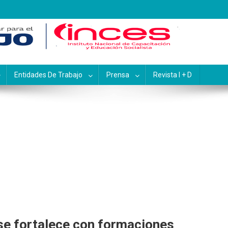
pacitación y Educación Socialis
Entidades De Trabajo
Prensa
Revista I + D
se fortalece con formaciones