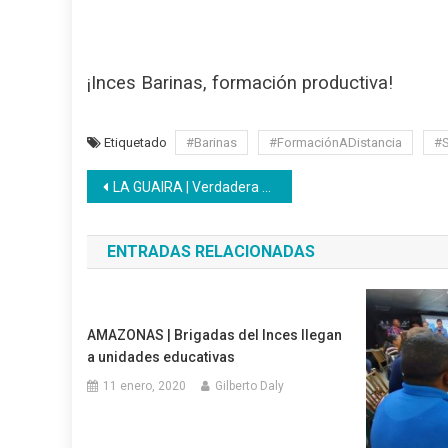
¡Inces Barinas, formación productiva!
Etiquetado
#Barinas
#FormaciónADistancia
#S
Navegación
LA GUAIRA | Verdadera educación para producir
de
ENTRADAS RELACIONADAS
entradas
AMAZONAS | Brigadas del Inces llegan
a unidades educativas
11 enero, 2020
Gilberto Daly