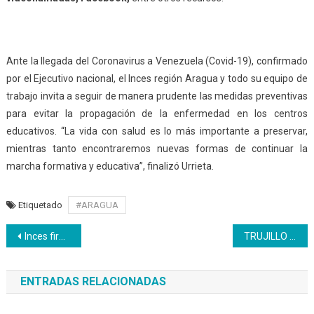
Ante la llegada del Coronavirus
a Venezuela (Covid-19), confirmado
por el Ejecutivo nacional, el Inces región Aragua y todo su equipo de
trabajo invita a seguir de manera prudente las medidas preventivas
para evitar la propagación de la enfermedad en los centros
educativos. “La vida con salud es lo más importante a preservar,
mientras tanto encontraremos nuevas formas de continuar la
marcha formativa y educativa”, finalizó Urrieta.
Etiquetado
#ARAGUA
Navegación
Inces firma convenio con Unetrans
TRUJILLO | Programa Turismo presenta balance Positivo
de
ENTRADAS RELACIONADAS
entradas