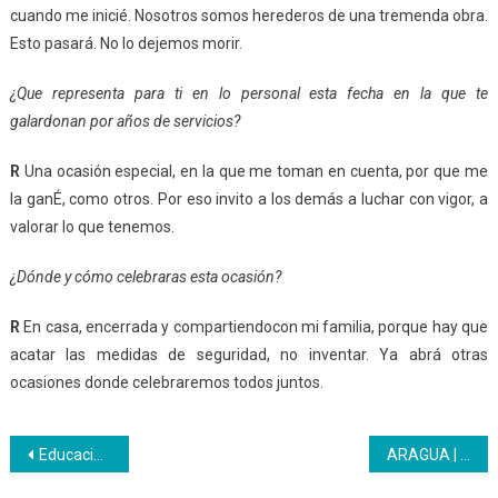
cuando me inicié. Nosotros somos herederos de una tremenda obra.
Esto pasará. No lo dejemos morir.
¿Que representa para ti en lo personal esta fecha en la que te
galardonan por años de servicios?
R
Una ocasión especial, en la que me toman en cuenta, por que me
la ganÉ, como otros. Por eso invito a los demás a luchar con vigor, a
valorar lo que tenemos.
¿Dónde y cómo celebraras esta ocasión?
R
En casa, encerrada y compartiendocon mi familia, porque hay que
acatar las medidas de seguridad, no inventar. Ya abrá otras
ocasiones donde celebraremos todos juntos.
Navegación
Educación y trabajo fueron los protagonistas en la clausura del II Congreso Pedagógico Inces 2020
ARAGUA | La formación a distancia puede enriquecer notablemente el proceso educativo