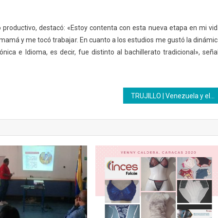
 productivo, destacó: «Estoy contenta con esta nueva etapa en mi vid
er mamá y me tocó trabajar. En cuanto a los estudios me gustó la dinámic
ica e Idioma, es decir, fue distinto al bachillerato tradicional», seña
TRUJILLO | Venezuela y el Inces conmemoran 528 años de la «Resistencia indígena»