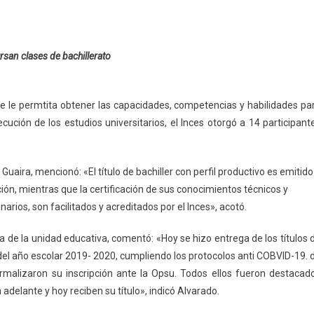
san clases de bachillerato
 que le permtita obtener las capacidades, competencias y habilidades pa
ución de los estudios universitarios, el Inces otorgó a 14 participant
uaira, mencionó: «El título de bachiller con perfil productivo es emitido
ción, mientras que la certificación de sus conocimientos técnicos y
arios, son facilitados y acreditados por el Inces», acotó.
a de la unidad educativa, comentó: «Hoy se hizo entrega de los títulos 
 del año escolar 2019- 2020, cumpliendo los protocolos anti COBVID-19. 
ormalizaron su inscripción ante la Opsu. Todos ellos fueron destacad
adelante y hoy reciben su título», indicó Alvarado.