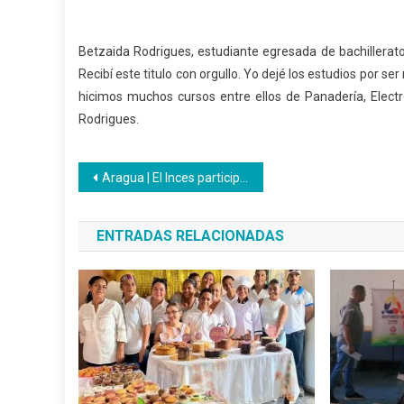
Betzaida Rodrigues, estudiante egresada de bachillerato
Recibí este titulo con orgullo. Yo dejé los estudios por s
hicimos muchos cursos entre ellos de Panadería, Electrón
Rodrigues.
Navegación
Aragua | El Inces participó en una jornada para tratar los Puntos de Apoyo Pedagógicos de Formación
de
ENTRADAS RELACIONADAS
entradas