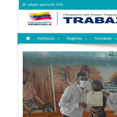
Saltar
sábado, agosto 08, 2026
al
contenido
Instituto Nacional de Ca
Inces
Institución
Regiones
Formación