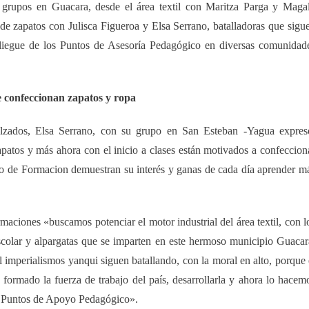
s grupos en Guacara, desde el área textil con Maritza Parga y Maga
de zapatos con Julisca Figueroa y Elsa Serrano, batalladoras que sigu
pliegue de los Puntos de Asesoría Pedagógico en diversas comunidad
 confeccionan zapatos y ropa
lzados, Elsa Serrano, con
su
grupo en San Esteban -Yagua expres
apatos y más ahora con el inicio a clases están motivados a confeccion
co de Formacion demuestran su interés y ganas de cada día aprender m
aciones «buscamos potenciar el motor industrial del área textil, con l
scolar y alpargatas que se imparten en este hermoso municipio Guacar
l imperialismos yanqui siguen batallando, con la moral en alto, porque 
 formado la fuerza de trabajo del país, desarrollarla y ahora lo hacem
tos Puntos de Apoyo Pedagógico».