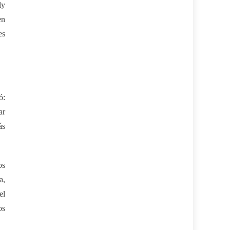
ly
en
es
ó:
ar
ás
os
a,
el
os