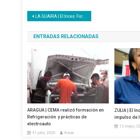
Navegación
LA GUAIRA | El Inces: Formación técnica profesional motor de la producción y desarrollo regional.
de
ENTRADAS RELACIONADAS
entradas
ARAGUA | CEMA realizó formación en
ZULIA | El I
Refrigeración y prácticas de
impulso de 
electroauto
12 mayo, 2
31 julio, 2020
ltovar