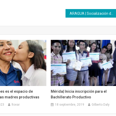
ARAGUA | Socialización de saberes y haceres transcurrió con éxito en la Unidad Básica aragüeña del Inces
nces es el espacio de
Mérida| Inicia inscripción para el
las madres productivas
Bachillerato Productivo
023
ltovar
18 septiembre, 2019
Gilberto Daly