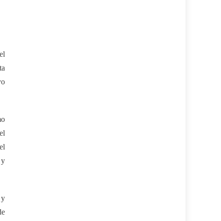
el
ta
yo
mo
el
el
 y
 y
de