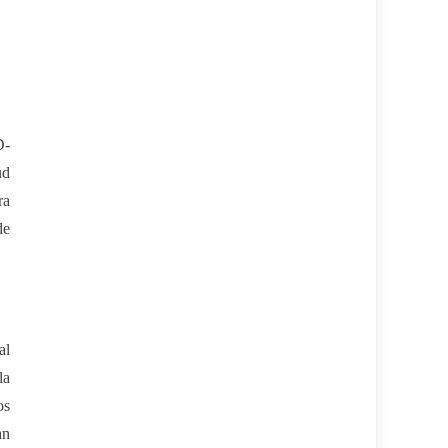
D-
ud
ra
de
al
la
os
an