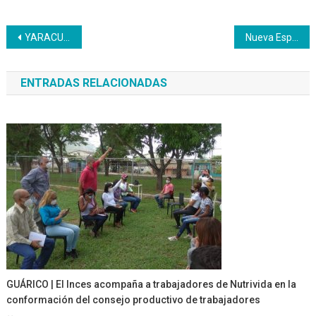
Navegación
YARACUY | Más de Cien Jóvenes yaracuyanos se incorporan al Programa Nacional de Aprendizaje del Inces
Nueva Esparta | La alegría navideña llega al Inces
de
ENTRADAS RELACIONADAS
entradas
GUÁRICO | El Inces acompaña a trabajadores de Nutrivida en la
conformación del consejo productivo de trabajadores