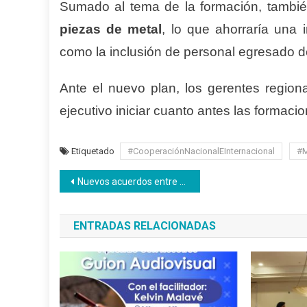
Sumado al tema de la formación, tambi
piezas de metal
, lo que ahorraría una 
como la inclusión de personal egresado de
Ante el nuevo plan, los gerentes regiona
ejecutivo iniciar cuanto antes las formaci
Etiquetado
#CooperaciónNacionalEInternacional
#M
Navegación
Nuevos acuerdos entre Minaguas y el Inces garantizarán servicio de calidad al pueblo
de
ENTRADAS RELACIONADAS
entradas