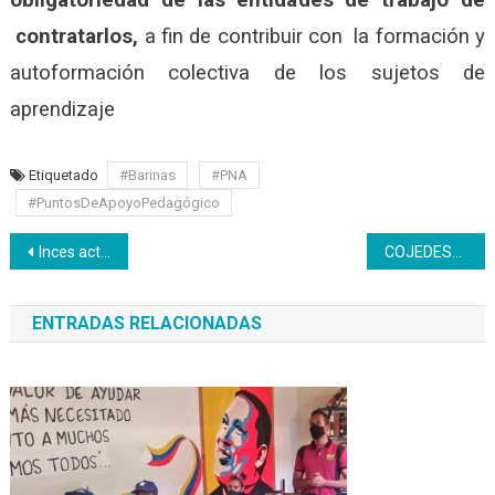
contratarlos,
a fin de contribuir con la formación y
autoformación colectiva de los sujetos de
aprendizaje
Etiquetado
#Barinas
#PNA
#PuntosDeApoyoPedagógico
Navegación
Inces activará planes formativos para mejorar el sistema hídrico del país
COJEDES* | Mujeres productivas presentan proyectos a la banca pública para optar a créditos
de
ENTRADAS RELACIONADAS
entradas