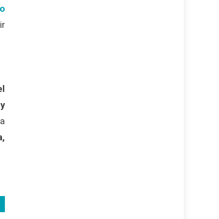
so
ir
el
 y
la
a,