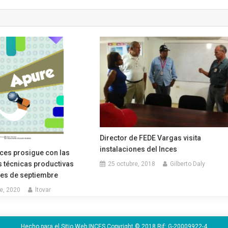
Director de FEDE Vargas visita
instalaciones del Inces
nces prosigue con las
 técnicas productivas
25 octubre, 2018
Gilberto Daly
mes de septiembre
e, 2020
ltovar
Hecho para el Sitio Web INCES Copyright © 2018 Rif: G-20009922-4