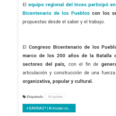
El
equipo regional del Inces participó en
Bicentenario de los Pueblos
con los se
propuestas desde el saber y el trabajo.
El
Congreso Bicentenario de los Pueblo
marco de los
200 años de la Batalla 
sectores del país,
con el fin de
gener
articulación y construcción de una fuerz
organizativa, popular y cultural.
Etiquetado
#Cojedes
Navegación
BARINAS* | Articulan con entidades de trabajo para la incorporación de aprendices