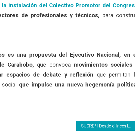
 la instalación del Colectivo Promotor del Congre
ctores de profesionales y técnicos,
para constru
s es una propuesta del Ejecutivo Nacional, en 
de Carabobo,
que convoca
movimientos sociales
ar espacios de debate y reflexión
que permitan 
a social
que impulse una nueva hegemonía polític
SUCRE* l Desde el Inces Industria se elaboran kits para la reparación de mesas sillas