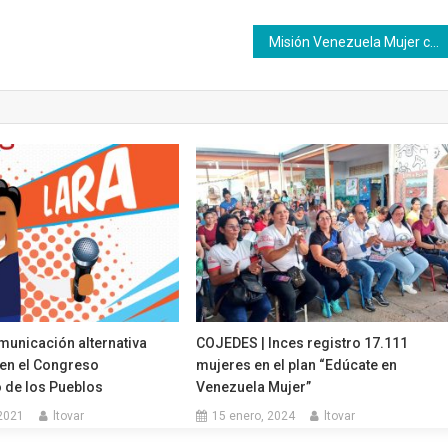
Misión Venezuela Mujer crece y se diversifica
municación alternativa
COJEDES | Inces registro 17.111
 en el Congreso
mujeres en el plan “Edúcate en
 de los Pueblos
Venezuela Mujer”
 2021
ltovar
15 enero, 2024
ltovar