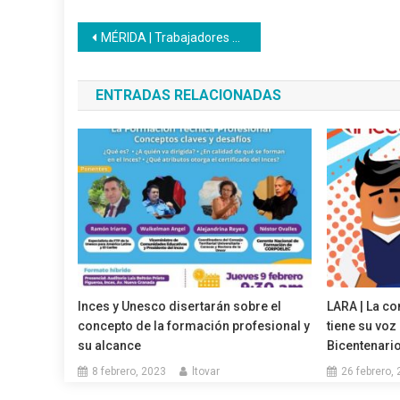
Navegación
MÉRIDA | Trabajadores del sector salud reciben formación del Inces como Auxiliar en Nutrición y Dietética
de
ENTRADAS RELACIONADAS
entradas
Inces y Unesco disertarán sobre el
LARA | La co
concepto de la formación profesional y
tiene su voz
su alcance
Bicentenario
8 febrero, 2023
ltovar
26 febrero,