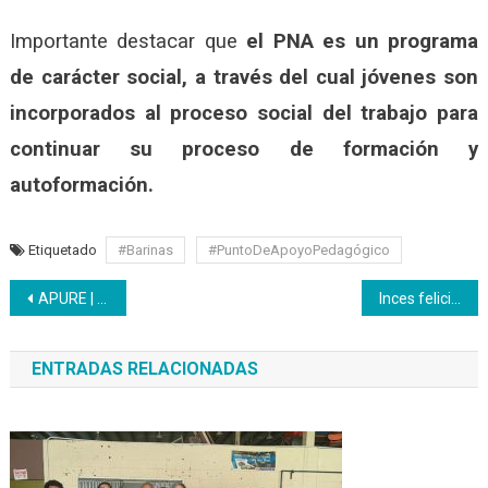
Importante destacar que
el PNA es un programa
de carácter social, a través del cual jóvenes son
incorporados al proceso social del trabajo para
continuar su proceso de formación y
autoformación.
Etiquetado
#Barinas
#PuntoDeApoyoPedagógico
Navegación
APURE | En marcha curso de Panificación Doméstica como ocupación productiva
Inces felicita a las mujeres en su día
de
ENTRADAS RELACIONADAS
entradas